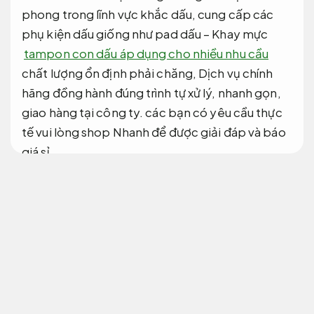
phong trong lĩnh vực khắc dấu, cung cấp các
phụ kiện dấu giống như pad dấu – Khay mực
tampon con dấu áp dụng cho nhiều nhu cầu
chất lượng ổn định phải chăng, Dịch vụ chính
hãng đồng hành đúng trình tự xử lý, nhanh gọn,
giao hàng tại công ty. các bạn có yêu cầu thực
tế vui lòng shop Nhanh để được giải đáp và báo
giá sỉ.
Khắc dấu tại vũng tàu cam kết đúng hẹn
Nâng cao hiệu quả vận hành.
Tampon con dấu đẹp giá phải chăng
Tampon con dấu
Uy tín.