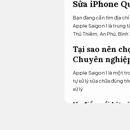
Sửa iPhone Qu
Bạn đang cần tìm địa chỉ
Apple Saigon 1 là trung
Thủ Thiêm, An Phú, Bình 
Tại sao nên ch
Chuyên nghiệp
Apple Saigon 1 là một tr
tự xử lý sửa chữa đúng tr
xử lý.
Ưu điểm nổi bật c
cầu.
Trọn gói.