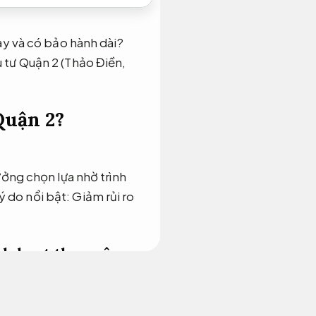
ay và có bảo hành dài?
 tư Quận 2 (Thảo Điền,
Quận 2?
ưởng chọn lựa nhờ trình
lý do nổi bật:
Giảm rủi ro
nh hoạt theo yêu