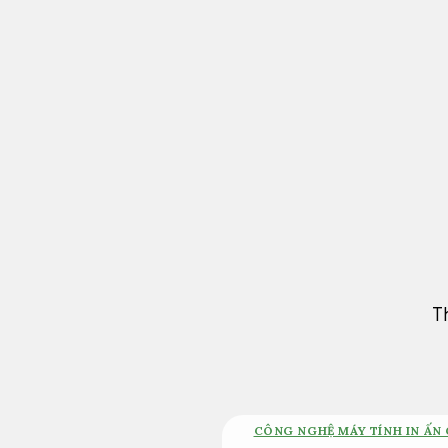
Bỏ
qua
nội
dung
T
CÔNG NGHỆ MÁY TÍNH IN ẤN