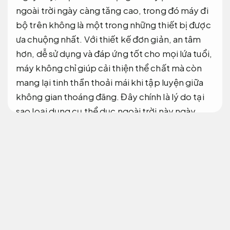
ngoài trời ngày càng tăng cao, trong đó máy đi
bộ trên không là một trong những thiết bị được
ưa chuộng nhất. Với thiết kế đơn giản, an tâm
hơn, dễ sử dụng và đáp ứng tốt cho mọi lứa tuổi,
máy không chỉ giúp cải thiện thể chất mà còn
mang lại tinh thần thoải mái khi tập luyện giữa
không gian thoáng đãng. Đây chính là lý do tại
sao loại dụng cụ thể dục ngoài trời này ngày
càng xuất hiện nhiều tại công viên, khu dân cư và
trường học.
Đội ngũ giàu kinh nghiệm.
Máy đi bộ trên không
Cấu tạo máy đi bộ trên không
Đội ngũ giàu
kinh nghiệm.
Kiểm tra.