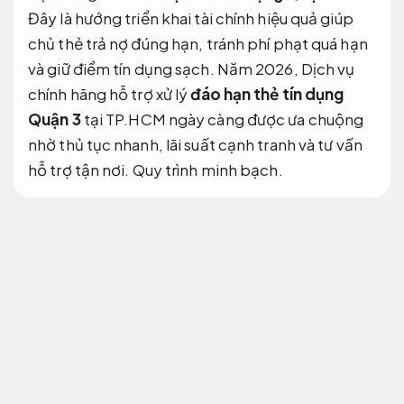
Đây là hướng triển khai tài chính hiệu quả giúp
chủ thẻ trả nợ đúng hạn, tránh phí phạt quá hạn
và giữ điểm tín dụng sạch. Năm 2026, Dịch vụ
chính hãng hỗ trợ xử lý
đáo hạn thẻ tín dụng
Quận 3
tại TP.HCM ngày càng được ưa chuộng
nhờ thủ tục nhanh, lãi suất cạnh tranh và tư vấn
hỗ trợ tận nơi.
Quy trình minh bạch.
Bài viết từ
Tài Chính Ngân Hàng
cập nhật đầy đủ
thông tin cần biết về
đáo hạn thẻ tín dụng
Quận 3
năm 2026:
Giá hợp lý.
thủ tục,
Theo sát
từng bước.
phí,
Linh hoạt theo yêu cầu.
lãi suất,
Phản hồi nhanh.
trình tự xử lý và địa chỉ được
đánh mức giá tốt tại Võ Thị Sáu,
Áp dụng cho
nhiều nhu cầu.
Nguyễn Đình Chiểu,
Cam kết
đúng hẹn.
Bà Huyện Thanh Quan,
Tối ưu nguồn