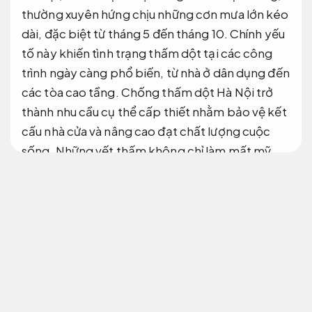
thường xuyên hứng chịu những cơn mưa lớn kéo
dài, đặc biệt từ tháng 5 đến tháng 10. Chính yếu
tố này khiến tình trạng thấm dột tại các công
trình ngày càng phổ biến, từ nhà ở dân dụng đến
các tòa cao tầng. Chống thấm dột Hà Nội trở
thành nhu cầu cụ thể cấp thiết nhằm bảo vệ kết
cấu nhà cửa và nâng cao đạt chất lượng cuộc
sống. Những vết thấm không chỉ làm mất mỹ
quan mà còn có thể gây hư hỏng nghiêm trọng
đến tường, trần, sàn và các hệ thống điện. Vì
vậy, việc hiểu rõ nguyên nhân và lựa chọn giải
pháp chống thấm dột Hà Nội thích hợp sẽ giúp
bạn bảo vệ ngôi nhà một cách toàn diện, nhất là
trong những mùa mưa cao điểm. Bài viết sau sẽ
phân tích chi tiết nguyên nhân và đưa ra các
phương pháp chống thấm dột Hà Nội hiệu quả,