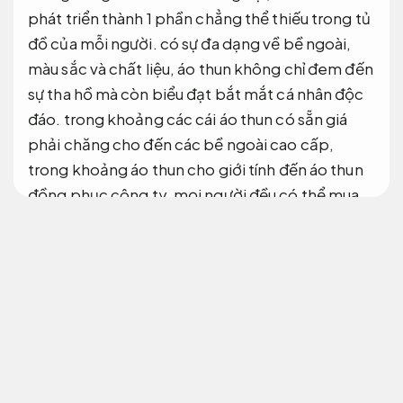
phát triển thành 1 phần chẳng thể thiếu trong tủ
đồ của mỗi người. có sự đa dạng về bề ngoài,
màu sắc và chất liệu, áo thun không chỉ đem đến
sự tha hồ mà còn biểu đạt bắt mắt cá nhân độc
đáo. trong khoảng các cái áo thun có sẵn giá
phải chăng cho đến các bề ngoài cao cấp,
trong khoảng áo thun cho giới tính đến áo thun
đồng phục công ty, mọi người đều có thể mua
thấy chọn lọc phù hợp có nhu cầu cụ thể của
mình. Tham khảo ngay các cái áo thun đa dạng
như áo thun có cổ, áo thun tay dài, áo thun cá
sấu hay áo thun nữ đẹp, để khiến mới bắt mắt
của bạn và biểu đạt bắt mắt biệt lập.
Cửa cuốn nhanh Nhật Bản luôn sẵn sàng