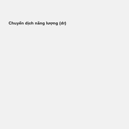
Bỏ
qua
nội
Chuyển dịch năng lượng (dr)
dung