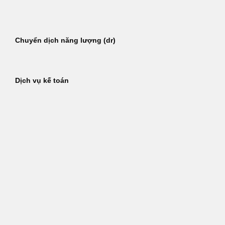
Bỏ
qua
nội
Chuyển dịch năng lượng (dr)
dung
Dịch vụ kế toán